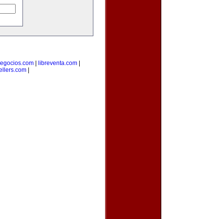
egocios.com
|
libreventa.com
|
ellers.com
|