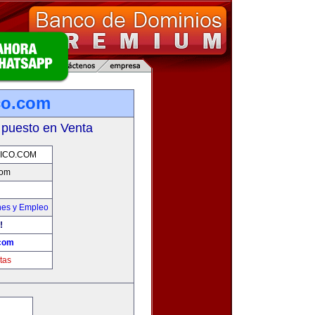
co.com
 puesto en Venta
ICO.COM
com
nes y Empleo
!
.com
tas