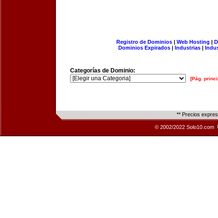
Registro de Dominios
|
Web Hosting
|
D
Dominios Expirados
|
Industrias
|
Indu
Categorías de Dominio:
[Pág. princi
** Precios expre
© 2002/2022 Solo10.com