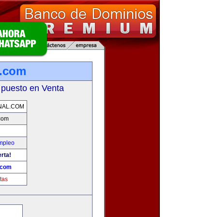
l.com
 puesto en Venta
NAL.COM
com
Empleo
erta!
.com
tas