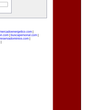
mercadoenergetico.com
|
on.com
|
buscapersonal.com
|
reservadominios.com
|
|