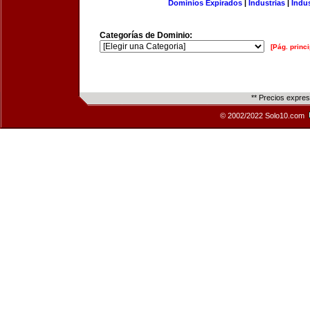
Dominios Expirados
|
Industrias
|
Indu
Categorías de Dominio:
[Pág. princi
** Precios expre
© 2002/2022 Solo10.com