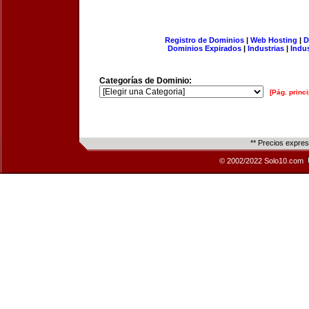
Registro de Dominios
|
Web Hosting
|
D
Dominios Expirados
|
Industrias
|
Indu
Categorías de Dominio:
[Pág. princi
** Precios expre
© 2002/2022 Solo10.com