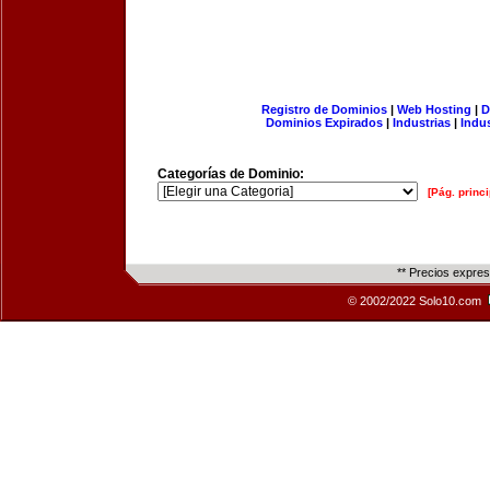
Registro de Dominios
|
Web Hosting
|
D
Dominios Expirados
|
Industrias
|
Indu
Categorías de Dominio:
[Pág. princi
** Precios expre
© 2002/2022 Solo10.com