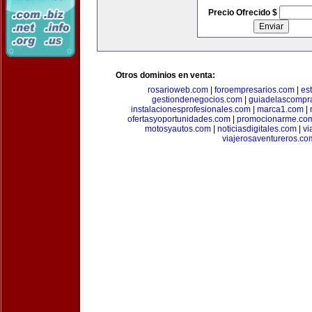
Precio Ofrecido $
Otros dominios en venta:
rosarioweb.com
|
foroempresarios.com
|
es
gestiondenegocios.com
|
guiadelascompr
instalacionesprofesionales.com
|
marca1.com
|
ofertasyoportunidades.com
|
promocionarme.co
motosyautos.com
|
noticiasdigitales.com
|
vi
viajerosaventureros.co