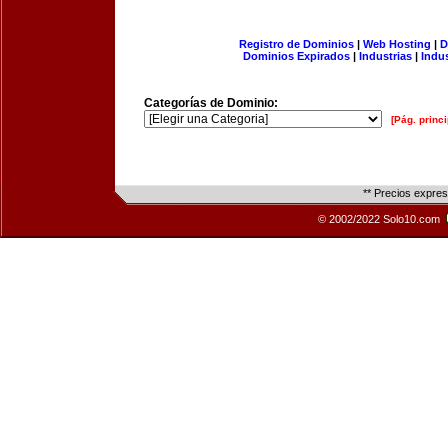
Registro de Dominios
|
Web Hosting
|
D
Dominios Expirados
|
Industrias
|
Indu
Categorías de Dominio:
[Pág. princi
** Precios expre
© 2002/2022 Solo10.com